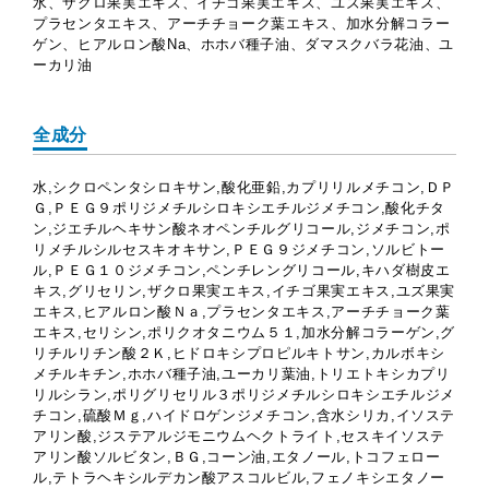
水、ザクロ果実エキス、イチゴ果実エキス、ユズ果実エキス、
プラセンタエキス、アーチチョーク葉エキス、加水分解コラー
ゲン、ヒアルロン酸Na、ホホバ種子油、ダマスクバラ花油、ユ
ーカリ油
全成分
水,シクロペンタシロキサン,酸化亜鉛,カプリリルメチコン,ＤＰ
Ｇ,ＰＥＧ９ポリジメチルシロキシエチルジメチコン,酸化チタ
ン,ジエチルヘキサン酸ネオペンチルグリコール,ジメチコン,ポ
リメチルシルセスキオキサン,ＰＥＧ９ジメチコン,ソルビトー
ル,ＰＥＧ１０ジメチコン,ペンチレングリコール,キハダ樹皮エ
キス,グリセリン,ザクロ果実エキス,イチゴ果実エキス,ユズ果実
エキス,ヒアルロン酸Ｎａ,プラセンタエキス,アーチチョーク葉
エキス,セリシン,ポリクオタニウム５１,加水分解コラーゲン,グ
リチルリチン酸２Ｋ,ヒドロキシプロピルキトサン,カルボキシ
メチルキチン,ホホバ種子油,ユーカリ葉油,トリエトキシカプリ
リルシラン,ポリグリセリル３ポリジメチルシロキシエチルジメ
チコン,硫酸Ｍｇ,ハイドロゲンジメチコン,含水シリカ,イソステ
アリン酸,ジステアルジモニウムヘクトライト,セスキイソステ
アリン酸ソルビタン,ＢＧ,コーン油,エタノール,トコフェロー
ル,テトラヘキシルデカン酸アスコルビル,フェノキシエタノー