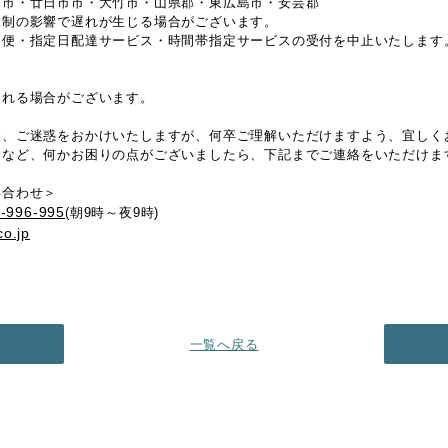
島市・廿日市市・大竹市・山県郡・東広島市・安芸郡
規制の影響で遅れが生じる場合がございます。
ム便・指定日配達サービス・時間帯指定サービスの受付を中止いたします
】
遅れる場合がございます。
便、ご迷惑をおかけいたしますが、何卒ご理解いただけますよう、宜しく
てなど、何かお困りの点がございましたら、下記までご連絡をいただけま
い合わせ＞
-996-995
(朝9時～夜9時)
co.jp
一覧へ戻る