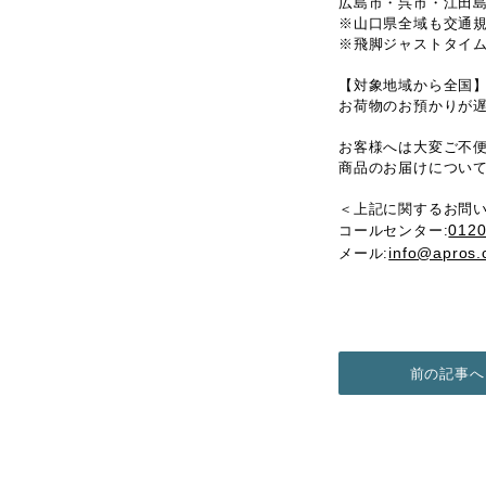
広島市・呉市・江田
※山口県全域も交通
※飛脚ジャストタイ
【対象地域から全国
お荷物のお預かりが
お客様へは大変ご不
商品のお届けについ
＜上記に関するお問
0120
コールセンター:
info@apros.
メール:
前の記事へ