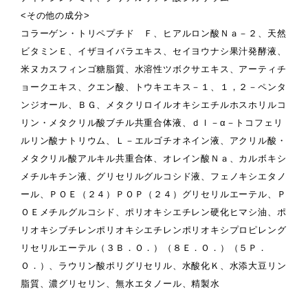
<その他の成分>
コラーゲン・トリペプチド Ｆ、ヒアルロン酸Ｎａ－２、天然
ビタミンＥ、イザヨイバラエキス、セイヨウナシ果汁発酵液、
米ヌカスフィンゴ糖脂質、水溶性ツボクサエキス、アーティチ
ョークエキス、クエン酸、トウキエキス－１、１，２－ペンタ
ンジオール、ＢＧ、メタクリロイルオキシエチルホスホリルコ
リン・メタクリル酸ブチル共重合体液、ｄｌ－α－トコフェリ
ルリン酸ナトリウム、Ｌ－エルゴチオネイン液、アクリル酸・
メタクリル酸アルキル共重合体、オレイン酸Ｎａ、カルボキシ
メチルキチン液、グリセリルグルコシド液、フェノキシエタノ
ール、ＰＯＥ（２４）ＰＯＰ（２４）グリセリルエーテル、Ｐ
ＯＥメチルグルコシド、ポリオキシエチレン硬化ヒマシ油、ポ
リオキシブチレンポリオキシエチレンポリオキシプロピレング
リセリルエーテル（３Ｂ．Ｏ．）（８Ｅ．Ｏ．）（５Ｐ．
Ｏ．）、ラウリン酸ポリグリセリル、水酸化Ｋ、水添大豆リン
脂質、濃グリセリン、無水エタノール、精製水